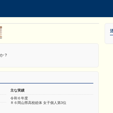
か？
主な実績
令和６年度
Ｒ６岡山県高校総体 女子個人第3位