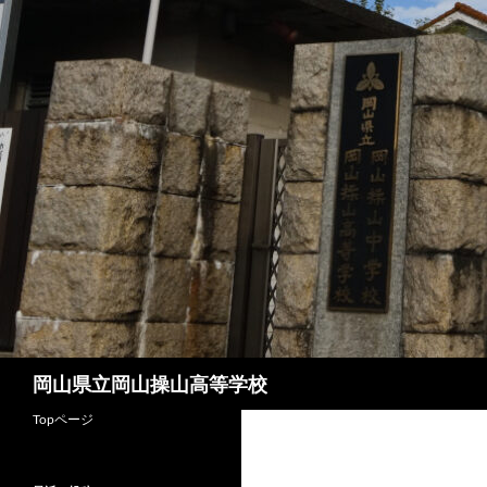
コ
ン
テ
ン
ツ
へ
ス
キ
ッ
プ
検
岡山県立岡山操山高等学校
索
Topページ