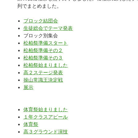
列でまとめました。
ブロック結団会
生徒総会でテーマ発表
ブロック別集会
松柏祭準備スタート
松柏祭準備その２
松柏祭準備その３
松柏祭始まりました
高２ステージ発表
操山常識王決定戦
展示
体育祭始まりました
１年クラスアピール
体育祭
高３グラウンド演技