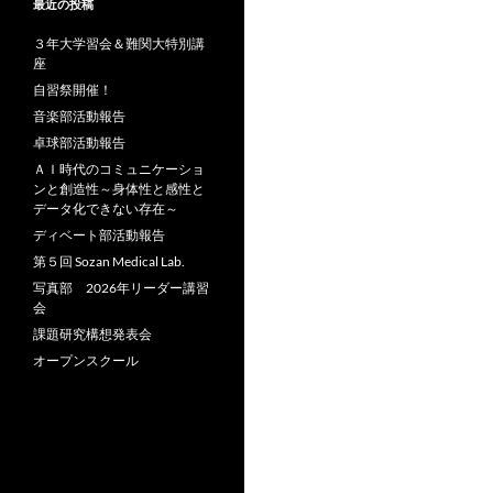
最近の投稿
３年大学習会＆難関大特別講
座
自習祭開催！
音楽部活動報告
卓球部活動報告
ＡＩ時代のコミュニケーショ
ンと創造性～身体性と感性と
データ化できない存在～
ディベート部活動報告
第５回 Sozan Medical Lab.
写真部 2026年リーダー講習
会
課題研究構想発表会
オープンスクール