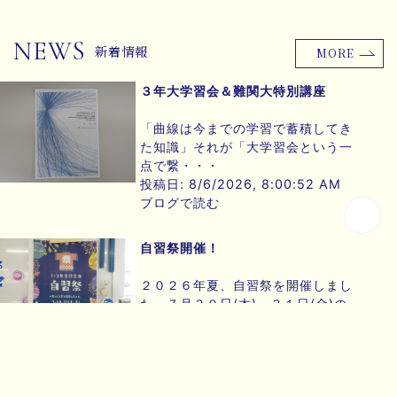
NEWS
新着情報
MORE
３年大学習会＆難関大特別講座
「曲線は今までの学習で蓄積してき
た知識」それが「大学習会という一
点で繋・・・
投稿日: 8/6/2026, 8:00:52 AM
ブログで読む
自習祭開催！
２０２６年夏、自習祭を開催しまし
た。７月３０日(木)～３１日(金)の
２・・・
投稿日: 8/5/2026, 8:00:54 AM
ブログで読む