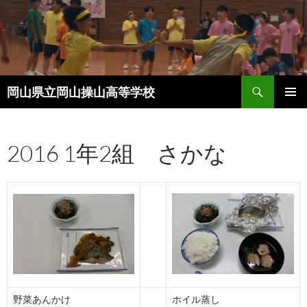
コ
ン
テ
ン
ツ
検
へ
岡山県立岡山操山高等学校
索
ス
メインメ
キ
ニュー
ッ
2016 1年2組 さかな
プ
野菜あんかけ
ホイル蒸し