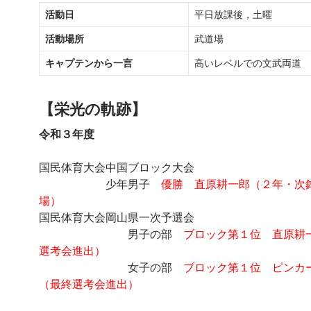
活動日
平日放課後，土曜
活動場所
武道場
キャプテンから一言
高いレベルでの文武両道
【栄光の軌跡】
令和３年度
国民体育大会中国ブロック大会
少年男子
優勝 直原耕一郎（２年・次
場）
国民体育大会岡山県一次予選会
男子の部
ブロック第１位 直原耕
選考会進出）
女子の部
ブロック第１位 ピンカ
（最終選考会進出）