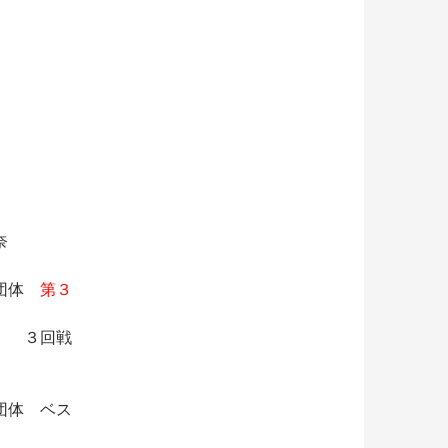
奈
子団体
第３
戦 ３回戦
団体 ベス