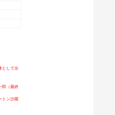
鋒として出
一郎（最終
ートン沙羅