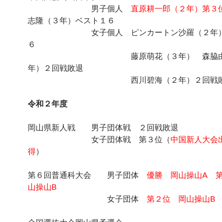
男子個人
直原耕一郎（２年）第３
志隆（３年）ベスト１６
女子個人 ピンカートン沙羅（２年）
６
藤原萌花（３年） 森脇由子
年）２回戦敗退
西川碧海（２年）２回戦敗
令和２年度
岡山県新人戦 男子団体戦 ２回戦敗退
女子団体戦 第３位（
中国新人大会
得
）
第６回普通科大会 男子団体
優勝 岡山操山A 
山操山B
女子団体
第２位 岡山操山B