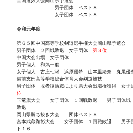
全国選抜大会岡山県予選会
男子団体 ベスト８
女子団体 ベスト８
令和元年度
第６５回中国高等学校剣道選手権大会岡山県予選会
男子団体 ２回戦敗退 女子団体
第３位
中国大会出場 女子団体
男子個人 和気一磨
女子個人 古庄七瀬 浜原優希 山本里緒奈 丸尾優
備前支部高等学校総合体育大会剣道競技
男子団体 敗者復活戦により県大会出場権獲得 女
位
玉竜旗大会 女子団体 １回戦敗退 男子団体
敗退
岡山県勝ち抜き大会 団体ベスト８
宮本武蔵顕彰大会 女子団体 １回戦敗退 男子
ト１６