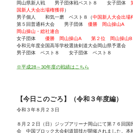
岡山県新人戦 男子団体戦ベスト８ 女子団体
国新人大会出場権獲得
）
男子個人 和気一磨 ベスト８（
中国新人大会出場
第５回普通科大会 男子団体
優勝 岡山操山A
岡山操山・総社連合
女子団体
優勝 岡山操山A 第２位 岡山操山B
令和元年度全国高等学校選抜剣道大会岡山県予選会
男子団体 ベスト８ 女子団体 ベスト８
※平成28～30年度の戦績はこちら
【今日このごろ】（令和３年度編）
令和３年８月２３日
８月２２日（日）ジップアリーナ岡山にて第７６回国
会 中国ブロック大会剣道競技が開催されました。
本