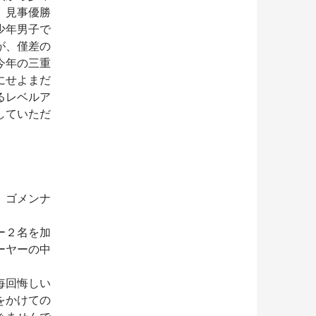
、見事優勝
少年男子で
が
、僅差の
今年の三重
にせよまだ
るレベルア
していただ
。ゴメンナ
ー２名を加
ーヤーの中
毎回悔しい
をかけての