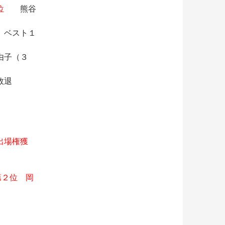
位
熊谷
ベスト１
（３
退
出場権獲
第２位 岡