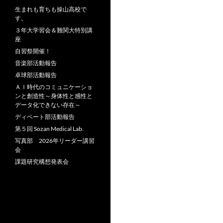
生まれも育ちも操山高校で
す。
３年大学習会＆難関大特別講
座
自習祭開催！
音楽部活動報告
卓球部活動報告
ＡＩ時代のコミュニケーショ
ンと創造性～身体性と感性と
データ化できない存在～
ディベート部活動報告
第５回 Sozan Medical Lab.
写真部 2026年リーダー講習
会
課題研究構想発表会