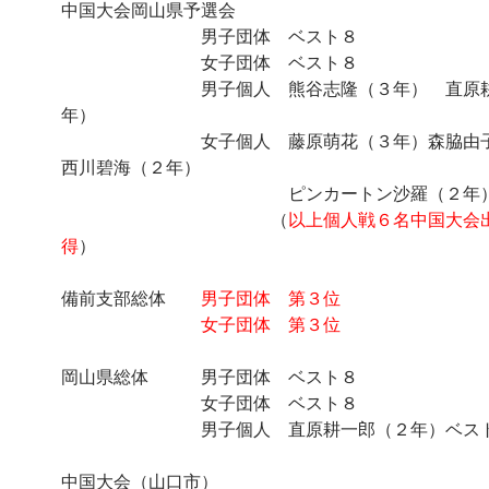
中国大会岡山県予選会
男子団体 ベスト８
女子団体 ベスト８
男子個人 熊谷志隆（３年） 直原耕
年）
女子個人 藤原萌花（３年）森脇由子
西川碧海（２年）
ピンカートン沙羅（２年
（
以上個人戦６名中国大会
得
）
備前支部総体
男子団体 第３位
女子団体 第３位
岡山県総体 男子団体 ベスト８
女子団体 ベスト８
男子個人 直原耕一郎（２年）ベス
中国大会（山口市）