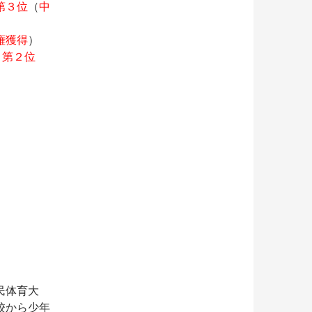
第３位
（
中
権獲得
）
 第２位
民体育大
校から少年