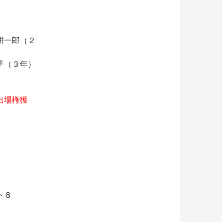
一郎（２
（３年）
）
出場権獲
ト８