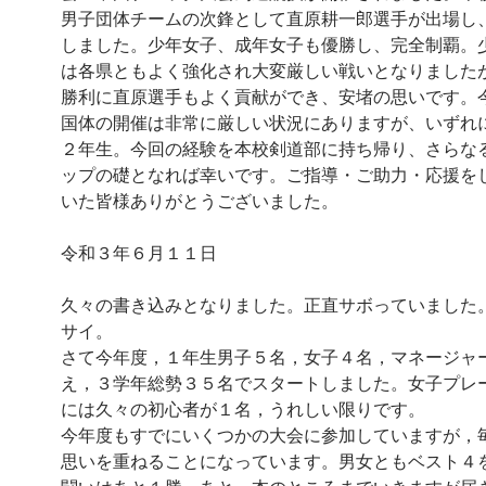
男子団体チームの次鋒として直原耕一郎選手が出場し
しました。少年女子、成年女子も優勝し、完全制覇。
は各県ともよく強化され大変厳しい戦いとなりました
勝利に直原選手もよく貢献ができ、安堵の思いです。
国体の開催は非常に厳しい状況にありますが、
いずれ
２年生。今回の経験を本校剣道部に持ち帰り、
さらな
ップの礎となれば幸いです。ご指導・ご助力・
応援を
いた皆様ありがとうございました。
令和３年６月１１日
久々の書き込みとなりました。正直サボっていました
サイ。
さて今年度，１年生男子５名，女子４名，マネージャ
え，３学年総勢３５名でスタートしました。女子プレ
には久々の初心者が１名，うれしい限りです。
今年度もすでにいくつかの大会に参加していますが，
思いを重ねることになっています。男女ともベスト４