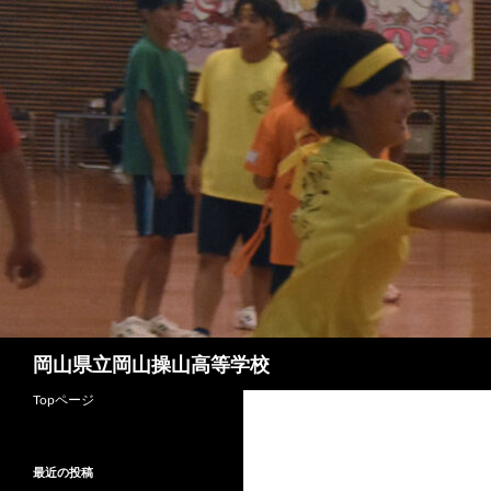
コ
ン
テ
ン
ツ
へ
ス
キ
ッ
プ
検
岡山県立岡山操山高等学校
索
Topページ
最近の投稿