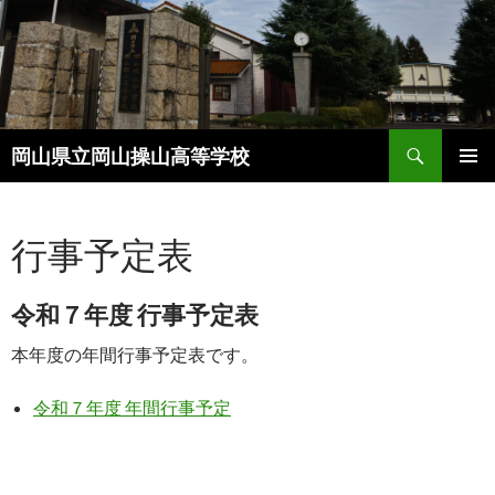
コ
ン
テ
ン
ツ
検
へ
岡山県立岡山操山高等学校
索
ス
メインメ
キ
ニュー
ッ
行事予定表
プ
令和７年度 行事予定表
本年度の年間行事予定表です。
令和７年度 年間行事予定