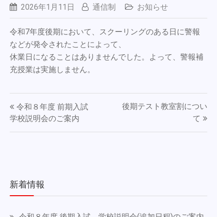
2026年1月11日
通信制
お知らせ
令和7年度後期において、スクーリングのある日に警報
などが発令されたことによって、
休業日になることはありませんでした。よって、警報補
充授業は実施しません。
投
後期テスト教室割につい
令和８年度 前期入試
稿
学校説明会のご案内
て
ナ
ビ
ゲ
新着情報
ー
シ
令和８年度 後期入試 学校説明会(追加日程)のご案内