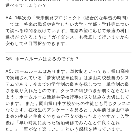
選べるでしょうか？
A4. 1年次の「未来航路プロジェクト (総合的な学習の時間)
」では、将来の職業や進学したい大学・学部・学科等につい
て調べる時間を設けています。進路希望に応じて最適の科目
選択ができるように「ガイダンス」も徹底して行いますから
安心して科目選択ができます。
Q5. ホームルームはあるのですか？
A5. ホームルームはあります。単位制といっても，操山高校
で実施されている「夢実現型単位制」は操山高校独自のシス
テムであり，今までの学年制の良さを残しつつ，単位制の良
さを取り入れたものです。クラスの結びつきが弱くならない
よう，ホームルーム活動や学校行事の取り組みを大切にして
います。 また，岡山操山中学校からの生徒とも同じクラスに
なります。在校生のアンケートを見ると，入学前は操山中学
出身の生徒と仲良くできるか不安があったようですが，入学
後は「早い時期にあった宿泊研修でみんなと仲良くなれ
た。」「壁がなく楽しい。」という感想を持っています。