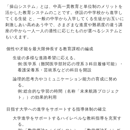
「操山システム」とは、中高一貫教育と単位制のメリットを
活かした教育システムのことです。併設の中学校から進学し
てくる生徒 と、一般の中学から入学してくる生徒がお互いに
刺激しあい高めあう中で、さまざまな進度や難易度の違う講
座の中から一人一人の適性に応じたものが選べるシステムと
もいえます。
個性や才能を最大限伸長する教育課程の編成
生徒の多様な進路希望に応える。
例:医学系（難関医学部対応の理系３科目履修可能）・
看護栄養系・芸術系などの科目を開設
論理的思考力やコミュニケーション能力の育成に努め
る。
例:総合的な学習の時間（名称「未来航路プロジェク
ト」）の効果的利用
目指す大学への進学をサポートする指導体制の確立
大学進学をサポートするハイレベルな教科指導を充実す
る。