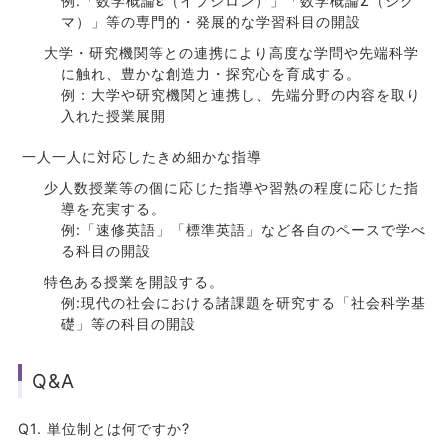
例:「数学概論ε（イプシロン）」「数学概論Σ（シグ
マ）」等の専門的・発展的な学習科目の開設
大学・研究機関等との連携により高度な学問や先端科学
に触れ、豊かな創造力・探究心を育成する。
例：大学や研究機関と連携し、先端分野の内容を取り
入れた授業展開
一人一人に対応したきめ細かな指導
少人数授業等の個に応じた指導や習熟の程度に応じた指
導を充実する。
例:「速修英語」「標準英語」など各自のペースで学べ
る科目の開設
特色ある授業を開設する。
例:現代の社会における諸課題を研究する「社会科学基
礎」等の科目の開設
Q&A
Q1. 単位制とは何ですか?