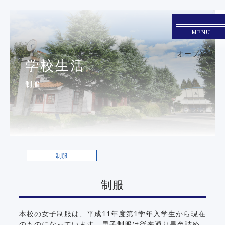
MENU
オープン２
学校生活
制服
制服
制服
本校の女子制服は、平成11年度第1学年入学生から現在
のものになっています。男子制服は従来通り黒色詰め