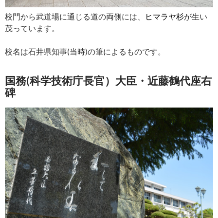
校門から武道場に通じる道の両側には、
ヒマラヤ杉
が生い
茂っています。
校名は石井県知事(当時)の筆によるものです。
国務(科学技術庁長官）大臣・近藤鶴代座右
碑