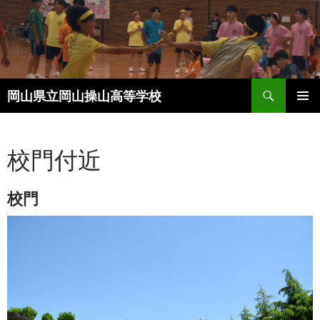
コ
ン
テ
ン
ツ
検
へ
岡山県立岡山操山高等学校
索
ス
メインメ
キ
ニュー
ッ
校門付近
プ
校門