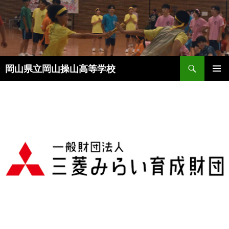
コ
ン
テ
ン
ツ
検
へ
岡山県立岡山操山高等学校
索
ス
メインメ
キ
ニュー
ッ
プ