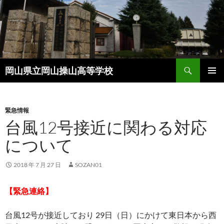
コ
ン
テ
ン
ツ
検
へ
岡山県立岡山操山高等学校
索
ス
メインメ
キ
ニュー
ッ
緊急情報
プ
台風12号接近に関わる対応
について
2018 年 7 月 27 日
SOZAN01
【緊急連絡】
台風12号が接近しており 29日（日）にかけて東日本から西