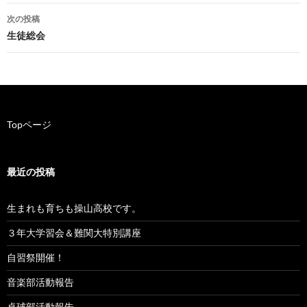
稿
次の投稿
ナ
生徒総会
ビ
ゲ
ー
Topページ
シ
ョ
最近の投稿
ン
生まれも育ちも操山高校です。
３年大学習会＆難関大特別講座
自習祭開催！
音楽部活動報告
卓球部活動報告