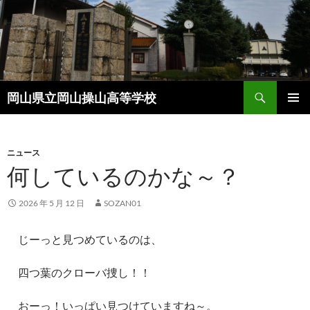
コ
ン
テ
ン
ツ
検
へ
岡山県立岡山操山高等学校
索
ス
メインメ
キ
ニュー
ッ
ニュース
プ
何しているのかな～？
2026 年 5 月 12 日
SOZAN01
じーっと見つめているのは、
四つ葉のクローバ捜し！！
おーっ！いっぱい見つけていますね～。