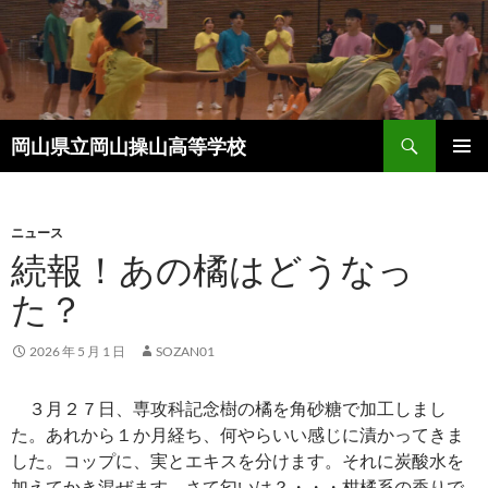
コ
ン
テ
ン
ツ
検
へ
岡山県立岡山操山高等学校
索
ス
メインメ
キ
ニュー
ッ
ニュース
プ
続報！あの橘はどうなっ
た？
2026 年 5 月 1 日
SOZAN01
３月２７日、専攻科記念樹の橘を角砂糖で加工しまし
た。あれから１か月経ち、何やらいい感じに漬かってきま
した。コップに、実とエキスを分けます。それに炭酸水を
加えてかき混ぜます。さて匂いは？・・・柑橘系の香りで