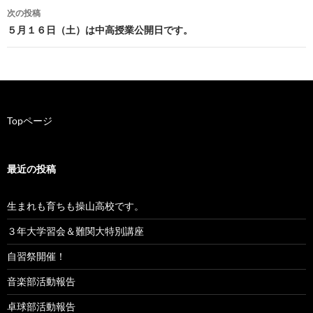
稿
次の投稿
ナ
５月１６日（土）は中高授業公開日です。
ビ
ゲ
ー
Topページ
シ
ョ
最近の投稿
ン
生まれも育ちも操山高校です。
３年大学習会＆難関大特別講座
自習祭開催！
音楽部活動報告
卓球部活動報告