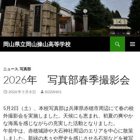
コ
ン
テ
ン
ツ
検
へ
岡山県立岡山操山高等学校
索
ス
メインメ
キ
ニュー
ッ
ニュース
,
写真部
プ
2026年 写真部春季撮影会
2026 年 5 月 8 日
SOZAN01
5月2日（土）、本校写真部は兵庫県赤穂市周辺にて春の校
外撮影会を実施しました。天候にも恵まれ、初夏の爽やか
な海風を感じながらの充実した活動となりました。
午前中は、赤穂城跡や大石神社周辺のエリアを中心に散策
しました。新緑の木々や歴史を感じさせる石垣などを被写