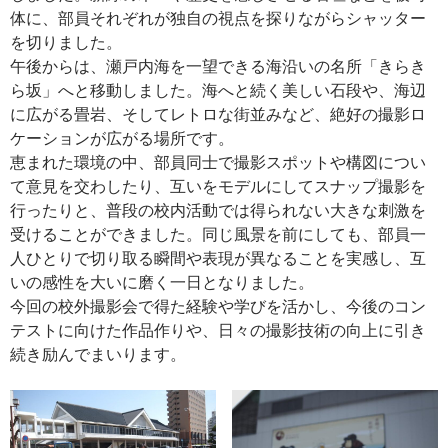
体に、部員それぞれが独自の視点を探りながらシャッター
を切りました。
午後からは、瀬戸内海を一望できる海沿いの名所「きらき
ら坂」へと移動しました。海へと続く美しい石段や、海辺
に広がる畳岩、そしてレトロな街並みなど、絶好の撮影ロ
ケーションが広がる場所です。
恵まれた環境の中、部員同士で撮影スポットや構図につい
て意見を交わしたり、互いをモデルにしてスナップ撮影を
行ったりと、普段の校内活動では得られない大きな刺激を
受けることができました。同じ風景を前にしても、部員一
人ひとりで切り取る瞬間や表現が異なることを実感し、互
いの感性を大いに磨く一日となりました。
今回の校外撮影会で得た経験や学びを活かし、今後のコン
テストに向けた作品作りや、日々の撮影技術の向上に引き
続き励んでまいります。