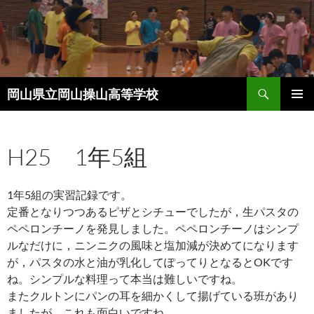
コ
ン
テ
ン
ツ
検
へ
岡山県立岡山操山高等学校
索
ス
メインメ
キ
ニュー
ッ
H25 1年5組
プ
1年5組の実習記録です。
定番となりつつあるピザとシチューでしたが，生パスタの
ペペロンチーノを発見しました。ペペロンチーノはシンプ
ルなだけに，ニンニクの風味と塩加減が決めてになります
が，パスタの水と油が乳化してぽってりとなるとOKです
ね。シンプルな料理って本当は難しいですね。
またクルトンにパンの耳を細かくして揚げている班があり
ましたが，これも面白いですね。