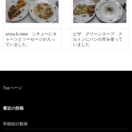
pizza & stew シチューにキ
ピザ グリーンスープ ク
ャベツとソーセージが入っ
ルトンにパンの耳を使って
ていました。
いました
Topページ
最近の投稿
学校紹介動画