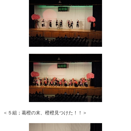
＜５組；葛橙の末、橙橙見つけた！！＞