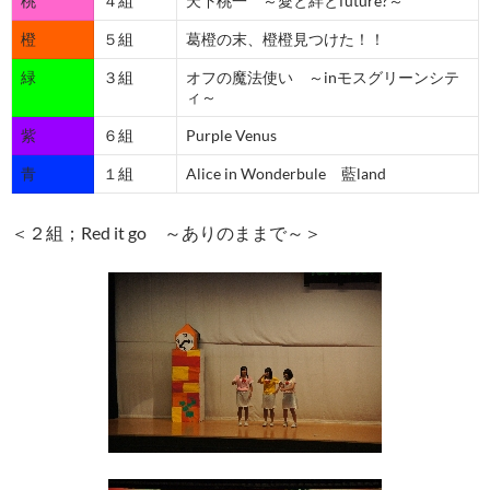
桃
４組
天下桃一 ～愛と絆とfuture?～
橙
５組
葛橙の末、橙橙見つけた！！
緑
３組
オフの魔法使い ～inモスグリーンシテ
ィ～
紫
６組
Purple Venus
青
１組
Alice in Wonderbule 藍land
＜２組；Red it go ～ありのままで～＞