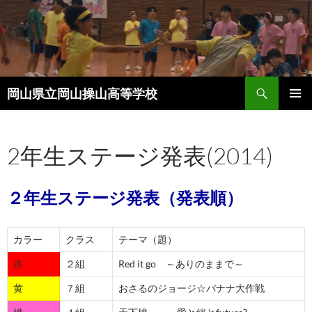
コ
ン
テ
ン
ツ
検
へ
岡山県立岡山操山高等学校
索
ス
メインメ
キ
ニュー
ッ
2年生ステージ発表(2014)
プ
２年生ステージ発表（発表順）
カラー
クラス
テーマ（題）
赤
２組
Red it go ～ありのままで～
黄
７組
おさるのジョージ☆バナナ大作戦