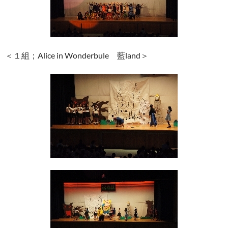
＜１組；Alice in Wonderbule 藍land＞