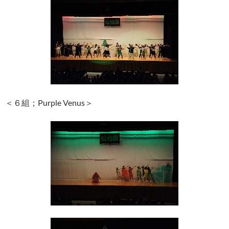
＜６組；Purple Venus＞