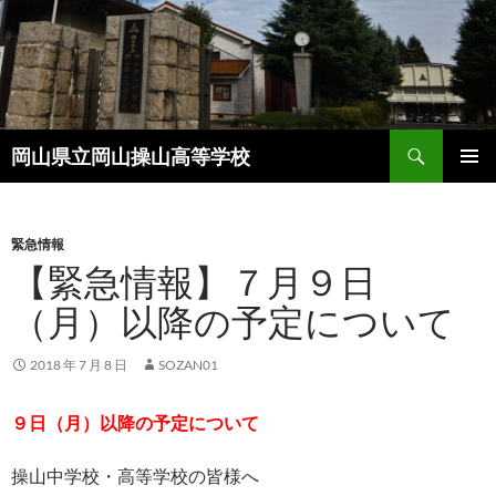
コ
ン
テ
ン
ツ
検
へ
岡山県立岡山操山高等学校
索
ス
メインメ
キ
ニュー
ッ
緊急情報
プ
【緊急情報】７月９日
（月）以降の予定について
2018 年 7 月 8 日
SOZAN01
９日（月）以降の予定について
操山中学校・高等学校の皆様へ