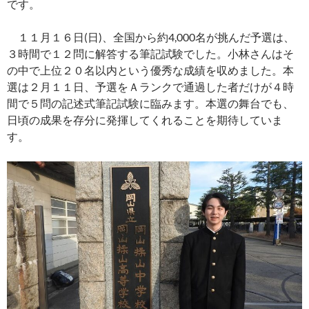
です。
１１月１６日(日)、全国から約4,000名が挑んだ予選は、
３時間で１２問に解答する筆記試験でした。小林さんはそ
の中で上位２０名以内という優秀な成績を収めました。本
選は２月１１日、予選をＡランクで通過した者だけが４時
間で５問の記述式筆記試験に臨みます。本選の舞台でも、
日頃の成果を存分に発揮してくれることを期待していま
す。