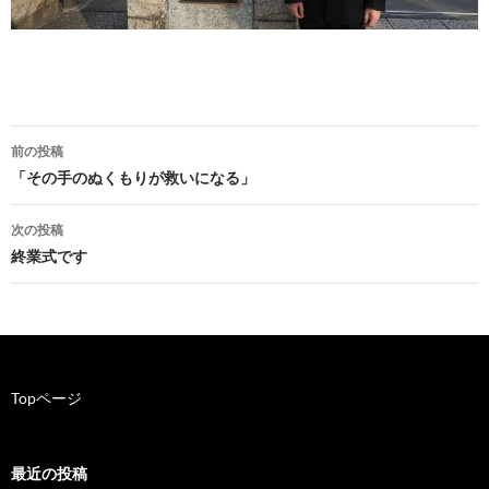
前の投稿
投
「その手のぬくもりが救いになる」
稿
次の投稿
ナ
終業式です
ビ
ゲ
ー
Topページ
シ
ョ
最近の投稿
ン