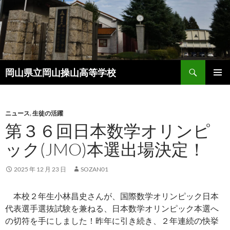
コ
ン
テ
ン
ツ
検
へ
岡山県立岡山操山高等学校
索
ス
メインメ
キ
ニュー
ッ
ニュース
,
生徒の活躍
プ
第３６回日本数学オリンピ
ック(JMO)本選出場決定！
2025 年 12 月 23 日
SOZAN01
本校２年生小林昌史さんが、国際数学オリンピック日本
代表選手選抜試験を兼ねる、日本数学オリンピック本選へ
の切符を手にしました！昨年に引き続き、２年連続の快挙