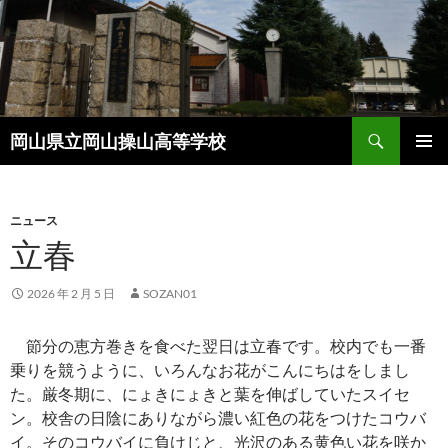
コ
ン
テ
ン
ツ
検
へ
岡山県立岡山操山高等学校
索
ス
メインメ
キ
ニュー
ッ
ニュース
プ
立春
2026 年 2 月 5 日
SOZAN01
節分の恵方巻きを食べた翌日は立春です。校内でも一番
乗りを競うように、いろんなお花がこんにちはをしまし
た。厳冬期に、にょきにょきと葉を伸ばしていたスイセ
ン。校舎の日陰にありながら濃い紅色の花をつけたコウバ
イ。そのコウバイに負けじと、光沢のある黄色い花を咲か