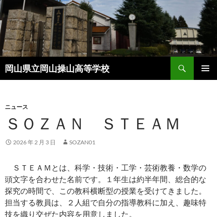
コ
ン
テ
ン
ツ
検
へ
岡山県立岡山操山高等学校
索
ス
メインメ
キ
ニュー
ッ
ニュース
プ
ＳＯＺＡＮ ＳＴＥＡＭ
2026 年 2 月 3 日
SOZAN01
ＳＴＥＡＭとは、科学・技術・工学・芸術教養・数学の
頭文字を合わせた名前です。１年生は約半年間、総合的な
探究の時間で、この教科横断型の授業を受けてきました。
担当する教員は、２人組で自分の指導教科に加え、趣味特
技を織り交ぜた内容を用意しました。