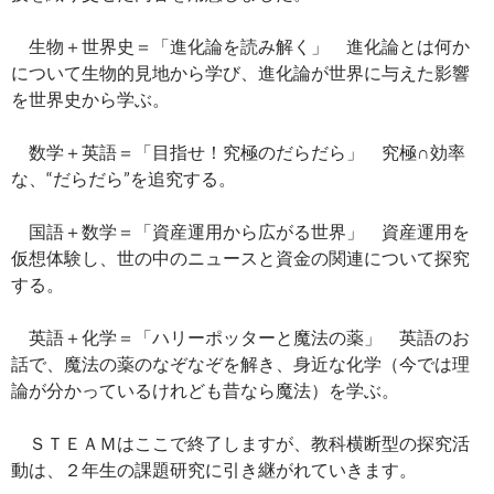
生物＋世界史＝「進化論を読み解く」 進化論とは何か
について生物的見地から学び、進化論が世界に与えた影響
を世界史から学ぶ。
数学＋英語＝「目指せ！究極のだらだら」 究極∩効率
な、“だらだら”を追究する。
国語＋数学＝「資産運用から広がる世界」 資産運用を
仮想体験し、世の中のニュースと資金の関連について探究
する。
英語＋化学＝「ハリーポッターと魔法の薬」 英語のお
話で、魔法の薬のなぞなぞを解き、身近な化学（今では理
論が分かっているけれども昔なら魔法）を学ぶ。
ＳＴＥＡＭはここで終了しますが、教科横断型の探究活
動は、２年生の課題研究に引き継がれていきます。