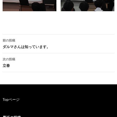
前の投稿
投
ダルマさんは知っています。
稿
次の投稿
ナ
立春
ビ
ゲ
ー
Topページ
シ
ョ