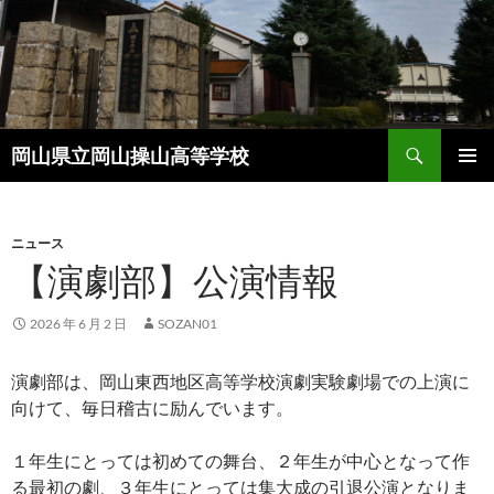
コ
ン
テ
ン
ツ
検
へ
岡山県立岡山操山高等学校
索
ス
メインメ
キ
ニュー
ッ
ニュース
プ
【演劇部】公演情報
2026 年 6 月 2 日
SOZAN01
演劇部は、岡山東西地区高等学校演劇実験劇場での上演に
向けて、毎日稽古に励んでいます。
１年生にとっては初めての舞台、２年生が中心となって作
る最初の劇、３年生にとっては集大成の引退公演となりま