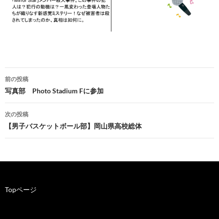
前の投稿
投
写真部 Photo Stadium Fに参加
稿
次の投稿
ナ
【男子バスケットボール部】岡山県高校総体
ビ
ゲ
ー
Topページ
シ
ョ