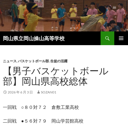
コ
ン
テ
ン
ツ
検
へ
岡山県立岡山操山高等学校
索
ス
メインメ
キ
ニュー
ッ
ニュース
,
バスケットボール部
,
生徒の活躍
プ
【男子バスケットボール
部】岡山県高校総体
2026 年 6 月 3 日
SOZAN01
一回戦 ○８０対７２ 倉敷工業高校
二回戦 ●５６対７９ 岡山学芸館高校