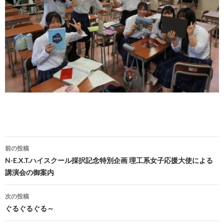
前の投稿
投
N-E.X.T.ハイスクール採択記念特別企画 理工系女子応援大使による
講演会の御案内
稿
ナ
次の投稿
ぐるぐるぐる～
ビ