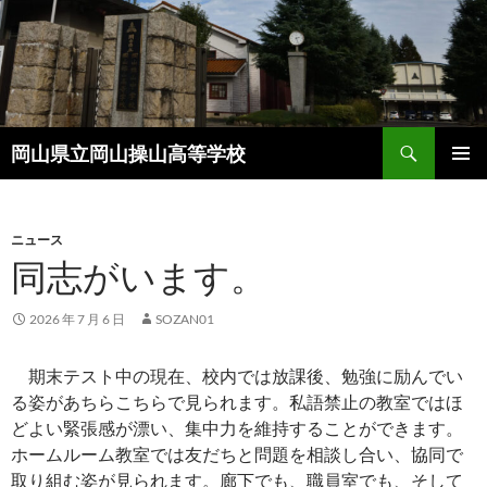
コ
ン
テ
ン
ツ
検
へ
岡山県立岡山操山高等学校
索
ス
メインメ
キ
ニュー
ッ
ニュース
プ
同志がいます。
2026 年 7 月 6 日
SOZAN01
期末テスト中の現在、校内では放課後、勉強に励んでい
る姿があちらこちらで見られます。私語禁止の教室ではほ
どよい緊張感が漂い、集中力を維持することができます。
ホームルーム教室では友だちと問題を相談し合い、協同で
取り組む姿が見られます。廊下でも、職員室でも、そして