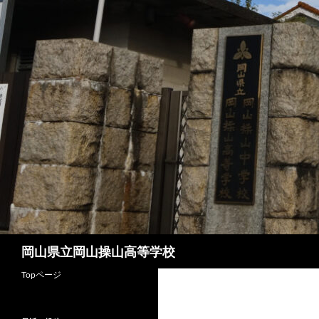
コ
ン
テ
ン
ツ
へ
ス
キ
ッ
プ
検
岡山県立岡山操山高等学校
索
Topページ