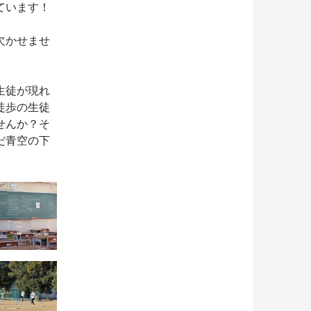
ています！
欠かせませ
生徒が現れ
徒歩の生徒
せんか？そ
だ青空の下