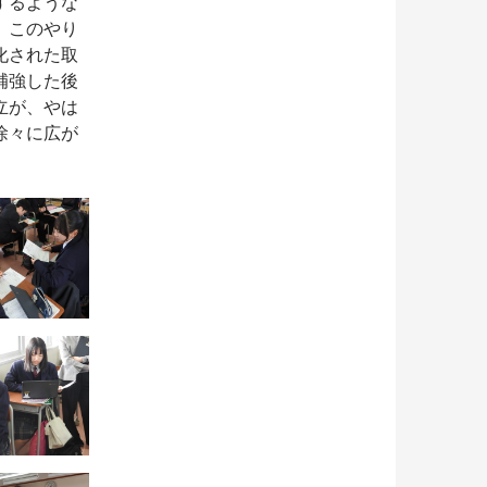
するような
。このやり
化された取
補強した後
立が、やは
徐々に広が