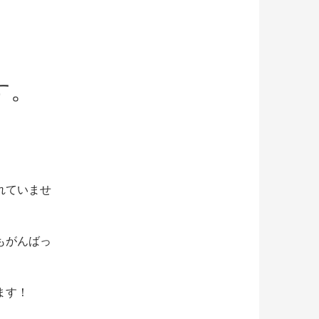
す。
。
れていませ
もがんばっ
ます！