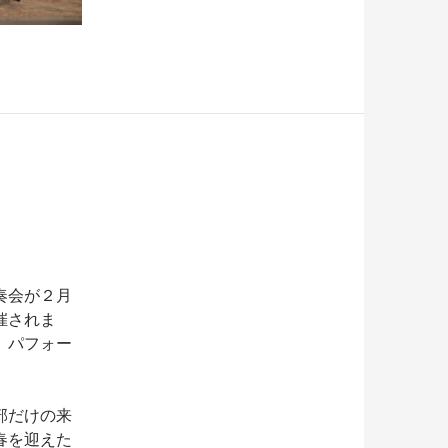
奏会が２月
催されま
、パフォー
部だけの来
春を迎えた