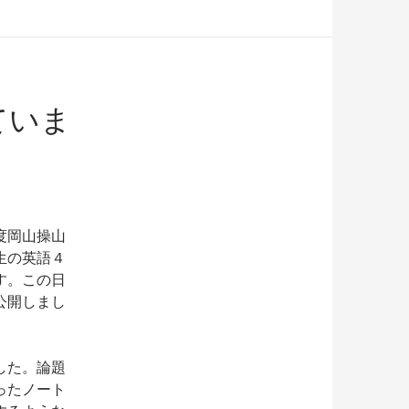
ていま
度岡山操山
生の英語４
す。この日
公開しまし
した。論題
ったノート