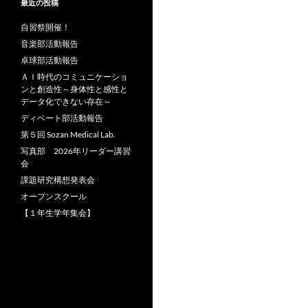
最近の投稿
自習祭開催！
音楽部活動報告
卓球部活動報告
ＡＩ時代のコミュニケーショ
ンと創造性～身体性と感性と
データ化できない存在～
ディベート部活動報告
第５回 Sozan Medical Lab.
写真部 2026年リーダー講習
会
課題研究構想発表会
オープンスクール
【１年生学年集会】