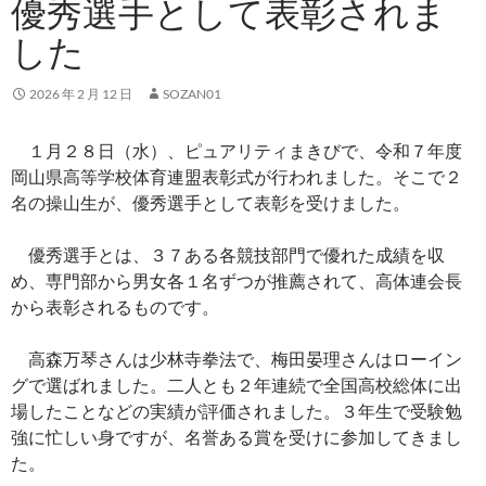
優秀選手として表彰されま
した
2026 年 2 月 12 日
SOZAN01
１月２８日（水）、ピュアリティまきびで、令和７年度
岡山県高等学校体育連盟表彰式が行われました。そこで２
名の操山生が、優秀選手として表彰を受けました。
優秀選手とは、３７ある各競技部門で優れた成績を収
め、専門部から男女各１名ずつが推薦されて、高体連会長
から表彰されるものです。
高森万琴さんは少林寺拳法で、梅田晏理さんはローイン
グで選ばれました。二人とも２年連続で全国高校総体に出
場したことなどの実績が評価されました。３年生で受験勉
強に忙しい身ですが、名誉ある賞を受けに参加してきまし
た。