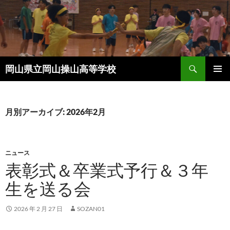
コ
ン
テ
ン
ツ
検
へ
岡山県立岡山操山高等学校
索
ス
メインメ
キ
ニュー
ッ
月別アーカイブ: 2026年2月
プ
ニュース
表彰式＆卒業式予行＆３年
生を送る会
2026 年 2 月 27 日
SOZAN01