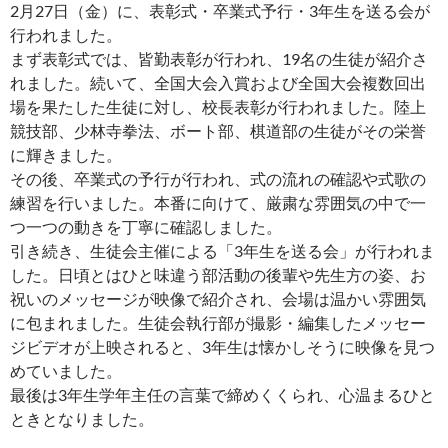
2月27日（金）に、表彰式・卒業式予行・3年生を送る会が
行われました。
まず表彰式では、皆勤表彰が行われ、19名の生徒が紹介さ
れました。続いて、全国大会入賞および全国大会複数回出
場を果たした生徒に対し、校長表彰が行われました。陸上
競技部、少林寺拳法、ボート部、棋道部の生徒がその栄誉
に輝きました。
その後、卒業式の予行が行われ、式の流れの確認や式歌の
練習を行いました。本番に向けて、厳粛な雰囲気の中で一
つ一つの動きを丁寧に確認しました。
引き続き、生徒会主催による「3年生を送る会」が行われま
した。日頃とはひと味違う部活動の後輩や先生方の姿、お
祝いのメッセージが映像で紹介され、会場は温かい雰囲気
に包まれました。生徒会執行部が撮影・編集したメッセー
ジビデオが上映されると、3年生は懐かしそうに映像を見つ
めていました。
最後は3年生学年主任の言葉で締めくくられ、心温まるひと
ときとなりました。