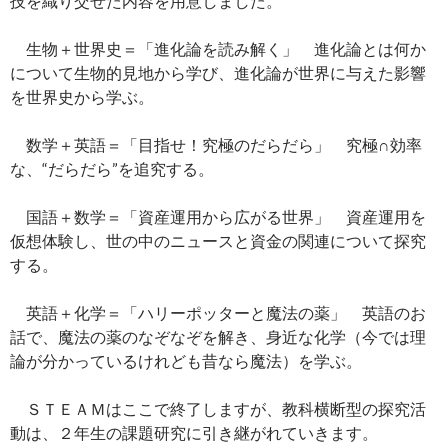
技を織り交ぜた内容を用意しました。
生物＋世界史＝「進化論を読み解く」 進化論とは何か
について生物的見地から学び、進化論が世界に与えた影響
を世界史から学ぶ。
数学＋英語＝「目指せ！究極のだらだら」 究極∩効率
な、“だらだら”を追究する。
国語＋数学＝「資産運用から広がる世界」 資産運用を
仮想体験し、世の中のニュースと資金の関連について探究
する。
英語＋化学＝「ハリーポッターと魔法の薬」 英語のお
話で、魔法の薬のなぞなぞを解き、身近な化学（今では理
論が分かっているけれども昔なら魔法）を学ぶ。
ＳＴＥＡＭはここで終了しますが、教科横断型の探究活
動は、２年生の課題研究に引き継がれていきます。