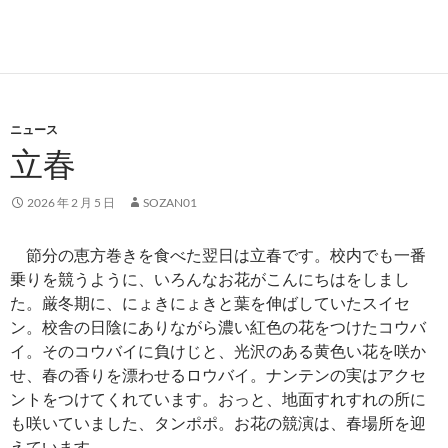
ニュース
立春
2026 年 2 月 5 日
SOZAN01
節分の恵方巻きを食べた翌日は立春です。校内でも一番
乗りを競うように、いろんなお花がこんにちはをしまし
た。厳冬期に、にょきにょきと葉を伸ばしていたスイセ
ン。校舎の日陰にありながら濃い紅色の花をつけたコウバ
イ。そのコウバイに負けじと、光沢のある黄色い花を咲か
せ、春の香りを漂わせるロウバイ。ナンテンの実はアクセ
ントをつけてくれています。おっと、地面すれすれの所に
も咲いていました、タンポポ。お花の競演は、春場所を迎
えています。