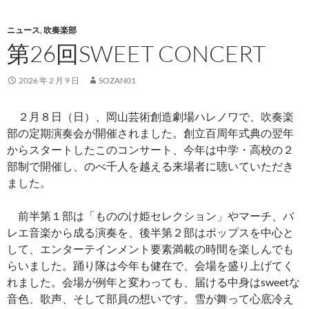
ニュース
,
吹奏楽部
第26回SWEET CONCERT
2026 年 2 月 9 日
SOZAN01
２月８日（日）、岡山芸術創造劇場ハレノワで、吹奏楽
部の定期演奏会が開催されました。創立百周年式典の翌年
からスタートしたこのコンサート、今年は中学・高校の２
部制で開催し、のべ千人を越える来場者に聴いていただき
ました。
前半第１部は「もののけ姫セレクション」やマーチ、バ
レエ音楽から成る演奏を、後半第２部はポップスを中心と
して、エンターテインメント要素満載の時間を楽しんでも
らいました。踊り隊は今年も健在で、会場を盛り上げてく
れました。会場が例年と変わっても、届ける中身はsweetな
音色、歌声、そして部員の想いです。雪が舞って心底冷え