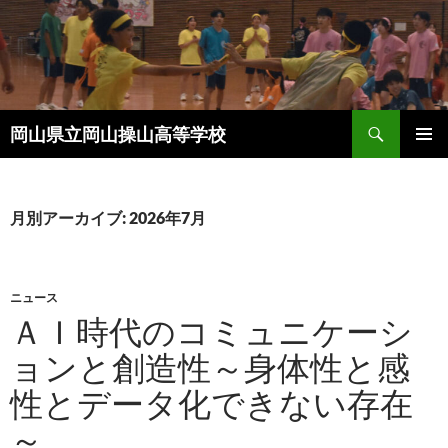
コ
ン
テ
ン
ツ
検
へ
岡山県立岡山操山高等学校
索
ス
メインメ
キ
ニュー
ッ
月別アーカイブ: 2026年7月
プ
ニュース
ＡＩ時代のコミュニケーシ
ョンと創造性～身体性と感
性とデータ化できない存在
～