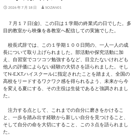
2026 年 7 月 18 日
SOZAN01
７月１７日(金)、この日は１学期の終業式の日でした。多
目的教室から映像を各教室へ配信しての実施でした。
校長式辞では、この１学期１００日間の、一人一人の成
長について取り上げられました。部活動や探究活動に加
え、自習室でコツコツ勉強するなど、目立たないけれども
他人の評価によらない経験の大切さを語られました。そし
てN-E.X.T.ハイスクールに指定されたことを踏まえ、全国の
高校をリードするワクワク感を得られるよう、未来から今
を変える夏にする、その主役は生徒であると強調されまし
た。
注力する点として、これまでの自分に磨きをかけるこ
と、一歩を踏み出す経験から新しい自分を見つけること、
そして自分の命を大切にすること、この３点を語られまし
た。