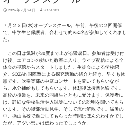
2026 年 7 月 24 日
SOZAN01
７月２３日(木)オープンスクール。午前、午後の２回開催
で、中学生と保護者、合わせて約950名が参加してくれまし
た。
この日は気温が38度まで上がる猛暑日。参加者は受け付
け後、エアコンの効いた教室に入り、ライブ配信による全
体会の視聴からスタートしました。生徒会による学校紹
介、SOZAN国際塾による探究活動の紹介と続き、早くも休
憩です。吹奏楽部の中庭コンサートを聞いてもらいなが
ら、水分補給もしてもらいます。休憩後は授業体験です。
高校の授業を、未来の同級生とともに受けます。保護者に
は、詳細な学校生活や入試等についての説明を聞いてもら
います。その後部活動見学、そして流れ解散です。猛暑の
中、操山高校で過ごしてもらった時間はほんのわずかでし
たが、アツい想いは伝わったでしょうか。