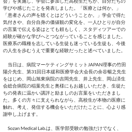
会」を実施し、学会に参加した高校生たちが、自分たちの
学びや感じたことを発表しました。「医療とは何か。」
「患者さんの声を聴くとはどういうことか。」学会で得た
気付きや、自分自身の価値観の変化を、一人ひとりが自分
の言葉で伝える姿はとても頼もしく、スタディツアーでの
経験が確かな学びへとつながっていることを感じました。
医療系の職種を志している生徒も迷っている生徒も、今後
の人生を歩むうえで重要な経験だったと述べていました。
当日は、病院マーケティングサミットJAPAN理事の竹田
陽介先生、第31回日本緩和医療学会大会長の余谷暢之先生
をはじめ、岡山旭東病院の吉岡先生、井上先生、岡山済生
会総合病院の稲葉先生と奥様にもお越しいただき、生徒た
ちの発表に温かい講評と励ましのお言葉をいただきまし
た。多くの方々に支えられながら、高校生が本物の医療に
触れ、考え、発信する機会をいただけたことに、心より感
謝申し上げます。
Sozan Medical Lab.は、医学部受験の勉強だけでなく、