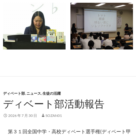
ディベート部
,
ニュース
,
生徒の活躍
ディベート部活動報告
2026 年 7 月 30 日
SOZAN01
第３１回全国中学・高校ディベート選手権(ディベート甲