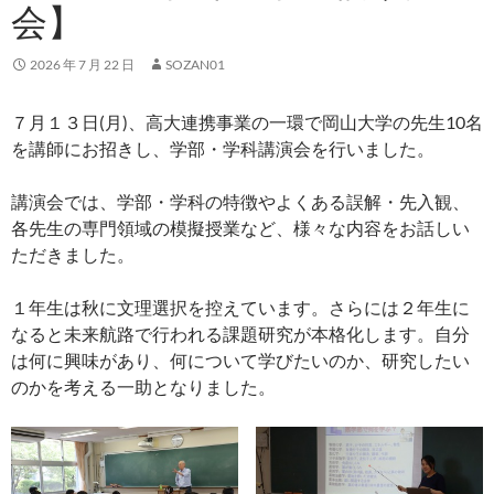
会】
2026 年 7 月 22 日
SOZAN01
７月１３日(月)、高大連携事業の一環で岡山大学の先生10名
を講師にお招きし、学部・学科講演会を行いました。
講演会では、学部・学科の特徴やよくある誤解・先入観、
各先生の専門領域の模擬授業など、様々な内容をお話しい
ただきました。
１年生は秋に文理選択を控えています。さらには２年生に
なると未来航路で行われる課題研究が本格化します。自分
は何に興味があり、何について学びたいのか、研究したい
のかを考える一助となりました。