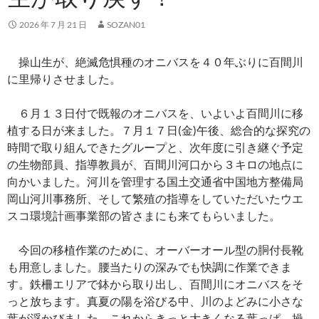
2026 年 7 月 21 日
SOZAN01
操山生が、絶滅危惧種のオニバスを４０年ぶりに百間川
に里帰りさせました。
６月１３日付で既報のオニバスを、いよいよ百間川に移
植する日が来ました。７月１７日(金)午後、総合的な探究の
時間で取り組んできたグループと、次年度に引き継ぐ予定
の生物部員、指導教員が、百間川河口から３キロの地点に
向かいました。河川を管理する国土交通省中国地方整備局
岡山河川事務所、そして繁殖の指導をしていただいたウエ
スコ環境計画事業部の皆さまにも来てもらいました。
今回の移植作業のために、オーバーオール型の胴付長靴
も用意しました。腰当たりの深みでも快調に作業できま
す。鉄柵エリアで鉢から取り出し、百間川にオニバスをそ
っと放ちます。真夏の陽を浴びる中、川のよどみに小さな
葉が浮かびました。これからきっと大きくなる葉っぱ、操