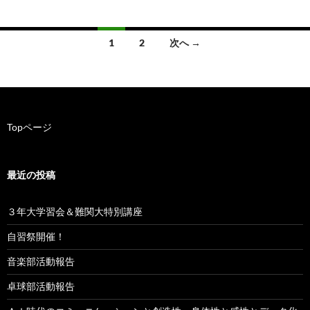
1
2
次へ →
投
稿
ナ
Topページ
ビ
ゲ
最近の投稿
ー
シ
３年大学習会＆難関大特別講座
ョ
自習祭開催！
ン
音楽部活動報告
卓球部活動報告