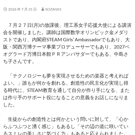
2026 年 7 月 31 日
SOZAN01
７月２７日(月)の放課後、理工系女子応援大使による講演
会を開催しました。講師は国際数学オリンピック金メダリ
ストであり、内閣府STEAM Girls’ Ambassadorでもあり、大
阪・関西万博テーマ事業プロデューサーでもあり、2027ベ
オグラード万博日本館ＰＲアンバサダーでもある、中島さ
ち子さんです。
「テクノロジーも夢を実現させるための楽器と考えれば
よい。」誰もが何かを創れる、創造性の民主化が実現し得
る時代に、STEAM教育を通して自分が作り手になる、また
は作り手のサポート役になることの意義をお話しになりま
した。
生徒からの創造性とは何かという問いに対して、「心か
らふつふつと湧く感じ」もあるし「その辺の道に咲いてい
るスミレの美しさに気づく力」もあると応えられました。