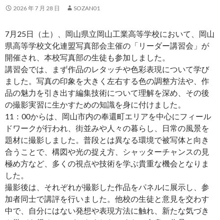
2026 年 7 月 28 日
SOZAN01
7月25日（土）、岡山県立岡山工業高等学校において、岡山
県高等学校文化連盟写真部会主催の「リーダー講習会」が
開催され、本校写真部の生徒も参加しました。
講習会では、まず作品のレタッチや色彩表現について学び
ました。写真の印象を大きく左右する色の調整方法や、作
品の魅力を引き出す編集技術について理解を深め、その後
の撮影実習に生かすための知識を身に付けました。
11：00からは、岡山市内の奉還町エリアを中心にフィール
ドワークが行われ、街並みや人々の暮らし、日常の風景を
題材に撮影しました。普段とは異なる環境で被写体と向き
合うことで、構図や光の捉え方、シャッターチャンスの見
極め方など、多くの視点や技術を学ぶ貴重な機会となりま
した。
撮影後は、それぞれが撮影した作品をパネルに展示し、参
加者同士で講評を行いました。他校の生徒と意見を交わす
中で、自分にはない発想や表現方法に触れ、新たな気づき