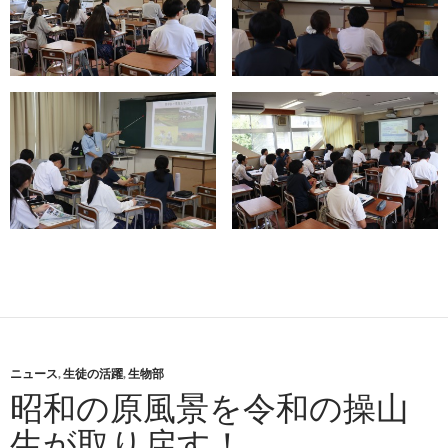
ニュース
,
生徒の活躍
,
生物部
昭和の原風景を令和の操山
生が取り戻す！