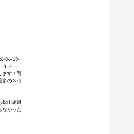
6/19-
ー１チー
します！選
最多の３種
も操山旋風
らなかった