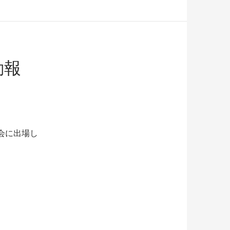
動報
会に出場し