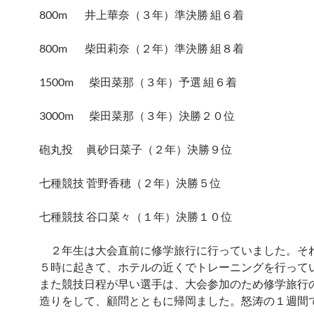
800m 井上華奈（３年）準決勝 組６着
800m 柴田莉奈（２年）準決勝 組８着
1500m 柴田菜那（３年）予選 組６着
3000m 柴田菜那（３年）決勝２０位
砲丸投 眞砂日菜子（２年）決勝９位
七種競技 菅野香穂（２年）決勝５位
七種競技 谷口菜々（１年）決勝１０位
２年生は大会直前に修学旅行に行っていました。そ
５時に起きて、ホテルの近くでトレーニングを行って
また競技日程が早い選手は、大会参加のため修学旅行
造りをして、顧問とともに帰岡ました。怒涛の１週間