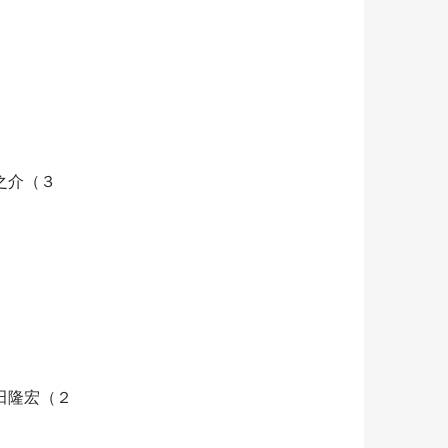
之介（３
田隆宏（２