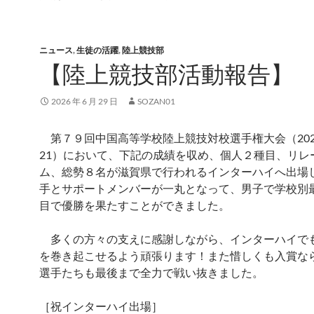
ニュース
,
生徒の活躍
,
陸上競技部
【陸上競技部活動報告】
2026 年 6 月 29 日
SOZAN01
第７９回中国高等学校陸上競技対校選手権大会（2026/0
21）において、下記の成績を収め、個人２種目、リレ
ム、総勢８名が滋賀県で行われるインターハイへ出場
手とサポートメンバーが一丸となって、男子で学校別
目で優勝を果たすことができました。
多くの方々の支えに感謝しながら、インターハイで
を巻き起こせるよう頑張ります！また惜しくも入賞な
選手たちも最後まで全力で戦い抜きました。
［祝インターハイ出場］