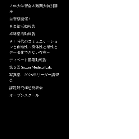
３年大学習会＆難関大特別講
座
自習祭開催！
音楽部活動報告
卓球部活動報告
ＡＩ時代のコミュニケーショ
ンと創造性～身体性と感性と
データ化できない存在～
ディベート部活動報告
第５回 Sozan Medical Lab.
写真部 2026年リーダー講習
会
課題研究構想発表会
オープンスクール