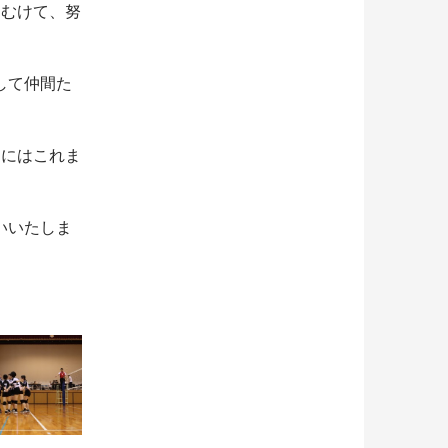
にむけて、努
して仲間た
ちにはこれま
。
いいたしま