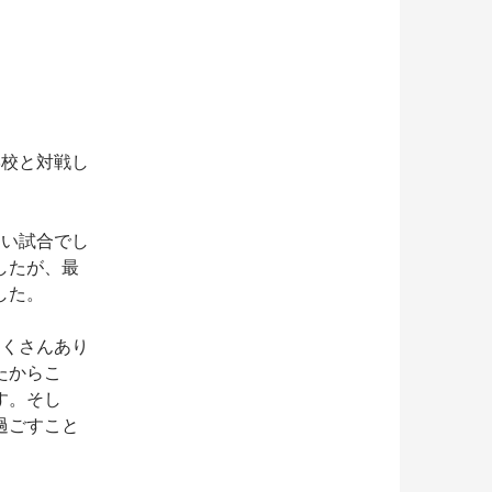
学校と対戦し
しい試合でし
したが、最
した。
たくさんあり
たからこ
す。そし
過ごすこと