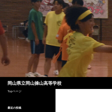
コ
ン
テ
ン
ツ
へ
ス
キ
ッ
プ
検
岡山県立岡山操山高等学校
索
Topページ
最近の投稿