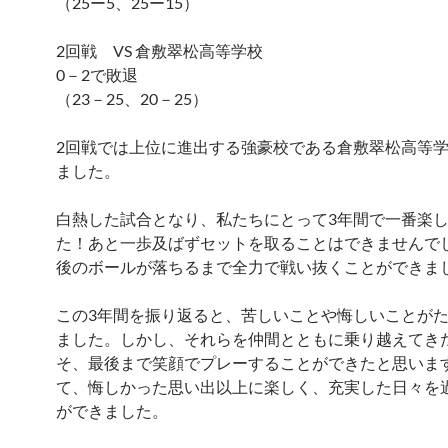
（25ー5、25ー15）
2回戦 VS 倉敷翠松高等学校
0－2で敗退
（23－25、20－25）
2回戦では上位に進出する強豪校である倉敷翠松高等
ました。
白熱した試合となり、私たちにとって3年間で一番楽
た！あと一歩及ばずセットを取ることはできませんで
後のボールが落ちるまで全力で戦い抜くことができま
この3年間を振り返ると、苦しいことや悔しいことが
ました。しかし、それらを仲間とともに乗り越えてき
そ、最後まで笑顔でプレーすることができたと思いま
て、悔しかった思い出以上に楽しく、充実した日々を
ができました。